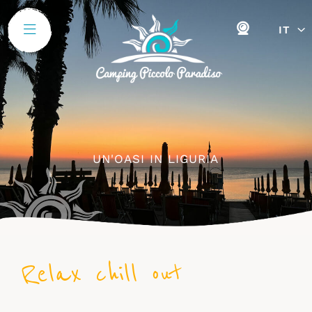
IT
UN'OASI IN LIGURIA
Relax chill out