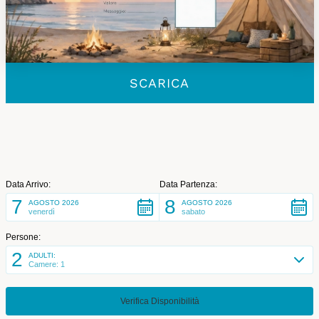
SCARICA
Data Arrivo:
Data Partenza:
7
8
AGOSTO 2026
AGOSTO 2026
venerdì
sabato
Persone:
2
ADULTI:
Camere: 1